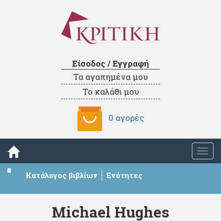
Είσοδος / Εγγραφή
Τα αγαπημένα μου
Το καλάθι μου
0 αγορές
Togg
navi
Κατάλογος βιβλίων
Ενότητες
Michael Hughes