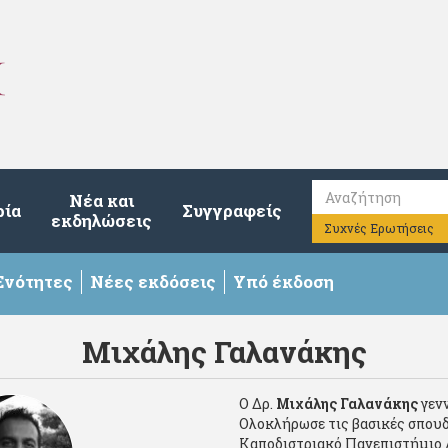
Νέα και
ρία
Συγγραφείς
εκδηλώσεις
Συχνές Ερωτήσεις
Ενότητες
Νέες εκδόσεις
Υπό έκδοση
Μιχάλης Γαλανάκης
Ο Δρ.
Μιχάλης Γαλανάκης
γενν
Ολοκλήρωσε τις βασικές σπουδ
Καποδιστριακό Πανεπιστήμιο 