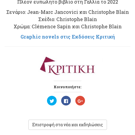
Πλέον ευπώλητο βιβλίο στη Γαλλία το 2022
Σενάριο: Jean-Marc Jancovici και Christophe Blain
Σχέδιο: Christophe Blain
Χρώμα: Clémence Sapin και Christophe Blain
Graphic novels στις Εκδόσεις Κριτική
Κοινοποιήστε:
Κ
Π
Κ
λ
α
λ
ι
τ
ι
κ
ή
κ
γ
σ
γ
ι
τ
ι
α
ε
α
Επιστροφή στα νέα και εκδηλώσεις
ν
γ
ν
α
ι
α
τ
α
τ