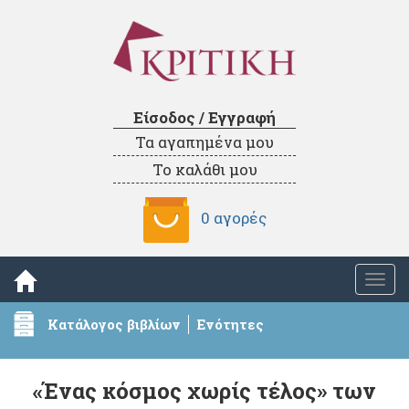
Είσοδος / Εγγραφή
Τα αγαπημένα μου
Το καλάθι μου
0 αγορές
Togg
navi
Κατάλογος βιβλίων
Ενότητες
«Ένας κόσμος χωρίς τέλος» των