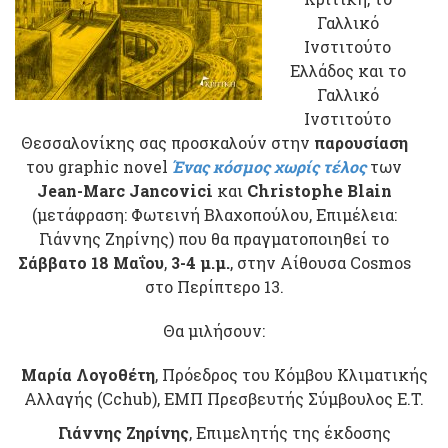
Γαλλικό
Ινστιτούτο
Ελλάδος και το
Γαλλικό
Ινστιτούτο
Θεσσαλονίκης σας προσκαλούν στην
παρουσίαση
του graphic novel
Ένας κόσμος χωρίς τέλος
των
Jean-Marc Jancovici
και
Christophe Blain
(μετάφραση: Φωτεινή Βλαχοπούλου, Επιμέλεια:
Γιάννης Ζηρίνης) που θα πραγματοποιηθεί το
Σάββατο 18 Μαΐου
,
3-4 μ.μ.
, στην Αίθουσα Cosmos
στο Περίπτερο 13.
Θα μιλήσουν:
Μαρία Λογοθέτη
, Πρόεδρος του Κόμβου Κλιματικής
Αλλαγής (Cchub), ΕΜΠ Πρεσβευτής Σύμβουλος Ε.Τ.
Γιάννης Ζηρίνης
, Eπιμελητής της έκδοσης