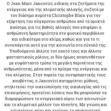
O Jean-Marc Jancovici, ειδικός στα ζητήματα της
ενέργειας και της κλιματικής αλλαγής, συζητά με
τον διάσημο κομίστα Christophe Blain για την
εξάρτηση του σύγχρονου ανθρώπου από τα ορυκτά
καύσιμα, για τις βαθιές αλλαγές που επιφέρει η
ανθρώπινη δραστηριότητα στο φυσικό περιβάλλον
και ειδικότερα στο κλίμα, καθώς και για το τι
συνεπάγεται αυτό για την κοινωνία στο σύνολό της.
Υποδυόμενοι άλλοτε τον εαυτό τους και άλλοτε
φανταστικούς ρόλους, οι δύο ήρωες ανασυνθέτουν
με ευφάνταστο τρόπο τη μεγάλη περιπέτεια της
ανθρωπότητας, μέσα από το πρίσμα της ενέργειας και
του κλίματος. Στην πορεία της συναρπαστικής τους
κουβέντας, ο Jancovici καταρρίπτει μύθους,
στηλιτεύει την οικειοποίηση της οικολογίας από τις
επιχειρήσεις, προτείνει λύσεις που θα μπορούσαν να
διαμορφώσουν το ενεργειακό αύριο των κοινωνιών
και το κλιματικό μέλλον του πλανήτη. Με γνώση και
ειλικρίνεια, κέφι και χιούμορ, το απολαυστικό,