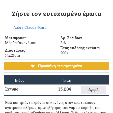
Ζήστε τον ευτυχισμένο έρωτα
Aubry Claude Marc
Μετάφραση
Αρ. Σελίδων
Μάρθα Οικονόμου
216
Έτος έκδοσης εντύπου
Διαστάσεις
2004
14χ21cm
Προσθήκη στα αγαπημένα
Είδος
Τιμή
15.00
€
Έντυπο
Αγορά
Εδώ και τριάντα χρόνια, οι κανόνες στον έρωτα έχουν
ανατραπεί πλήρως: αμφισβήτηση του γάμου, έκρηξη του
αριθμού των διαζυγίων, αντισύλληψη. Οι δυνατότητες μιας