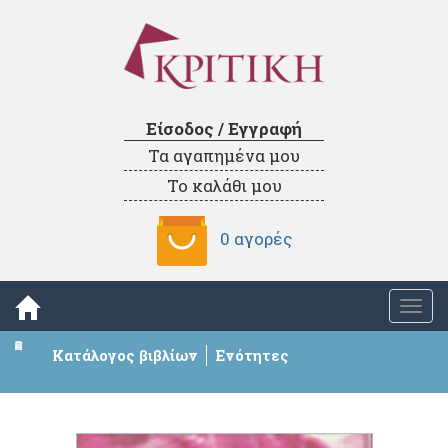
Είσοδος / Εγγραφή
Τα αγαπημένα μου
Το καλάθι μου
0 αγορές
Togg
navi
Κατάλογος βιβλίων
Ενότητες