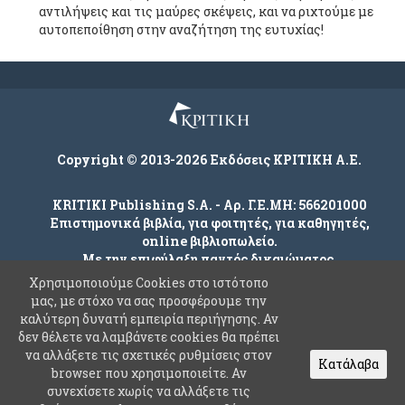
αντιλήψεις και τις μαύρες σκέψεις, και να ριχτούμε με
αυτοπεποίθηση στην αναζήτηση της ευτυχίας!
Copyright © 2013-2026 Εκδόσεις ΚΡΙΤΙΚΗ Α.Ε.
KRITIKI Publishing S.A. - Αρ. Γ.Ε.ΜΗ: 566201000
Επιστημονικά βιβλία, για φοιτητές, για καθηγητές,
online βιβλιοπωλείο.
Με την επιφύλαξη παντός δικαιώματος.
Χρησιμοποιούμε Cookies στο ιστότοπο
μας, με στόχο να σας προσφέρουμε την
καλύτερη δυνατή εμπειρία περιήγησης. Αν
Company
δεν θέλετε να λαμβάνετε cookies θα πρέπει
Όροι χρήσης
να αλλάξετε τις σχετικές ρυθμίσεις στον
Κατάλαβα
browser που χρησιμοποιείτε. Αν
Πολιτική Ασφαλείας Προσωπικών Δεδομένων
συνεχίσετε χωρίς να αλλάξετε τις
Συχνές Ερωτήσεις