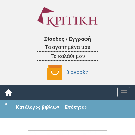
Είσοδος / Εγγραφή
Τα αγαπημένα μου
Το καλάθι μου
0 αγορές
Togg
navi
Κατάλογος βιβλίων
Ενότητες