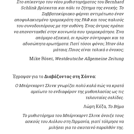
Στο επίκεντρο του νέου μυθιστορήματος του Βernhard
Schlink βρίσκεται και πάλι το ζήτημα της ενοχής. Το
Σαββατοκύριακο φέρνει αντιμέτωπο έναν
αποφυλακισμένο τρομοκράτη της ΡΑΦ και τους παλιούς
του συνοδοιπόρους με την ευθύνη. Ένας άντρας πρέπει
να επανενταχθεί στην κοινωνία που τρομοκράτησε. Ένα
απόμερο εξοχικό, οι πρώην σύντροφοι και τα
αδυσώπητα ερωτήματα: Γιατί τόσοι φόνοι; Ήταν όλα
μάταια; Ποιος είναι τελικά ο ένοχος;
Mike Röser,
Westdeutsche Allgemeine Zeitung
Έγραψαν για το
Διαβάζοντας στη Χάννα:
Ο Μπέρνχαρντ Σλινκ γνωρίζει πολύ καλά πώς να κρατά
αμείωτο το ενδιαφέρον της μυθοπλασίας ως τις
τελευταίες σελίδες.
Λώρη Κέζα,
Το Βήμα
Το μυθιστόρημα του Μπέρνχαρντ Σλινκ άνοιξε τους
ασκούς του Αιόλου στη Γερμανία, γιατί τόλμησε να
μιλήσει για το σκοτεινό παρελθόν της.