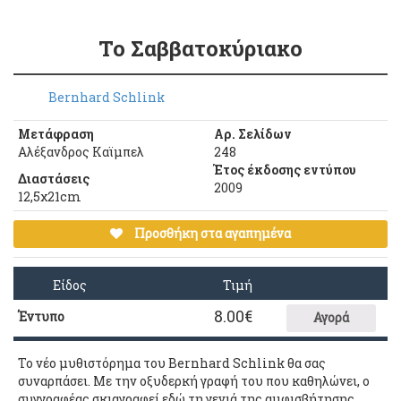
Το Σαββατοκύριακο
Βernhard Schlink
Μετάφραση
Αρ. Σελίδων
Αλέξανδρος Καϊμπελ
248
Έτος έκδοσης εντύπου
Διαστάσεις
2009
12,5χ21cm
Προσθήκη στα αγαπημένα
Είδος
Τιμή
8.00
€
Έντυπο
Αγορά
Το νέο μυθιστόρημα του Bernhard Schlink θα σας
συναρπάσει. Με την οξυδερκή γραφή του που καθηλώνει, ο
συγγραφέας σκιαγραφεί εδώ τη γενιά της αμφισβήτησης,