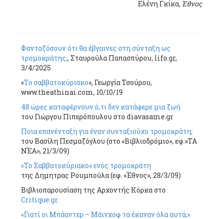
Ελένη Γκίκα,
Έθνος
Φανταζόσουν ότι θα έβγαινες στη σύνταξη ως
τρομοκράτης;
, Σταυρούλα Παπασπύρου, lifo.gr,
3/4/2025
«
Το σαββατοκύριακο
», Γεωργία Τσούρου,
www.theathinai.com, 10/10/19
48 ώρες καταφέρνουν ό,τι δεν κατάφερε μια ζωή
του Γιώργου Πιπερόπουλου στο diavasame.gr
Ποια επανένταξη για έναν συνταξιούχο τρομοκράτη;
του Βασίλη Πεσμαζόγλου (στο «Βιβλιοδρόμιο», εφ.»ΤΑ
ΝΈΑ», 21/3/09)
«Το Σαββατοκύριακο» ενός τρομοκράτη
της Δημητρας Ρουμπούλα (εφ. «Έθνος», 28/3/09)
Βιβλιοπαρουσίαση της Αρχοντής Κόρκα στο
Critique.gr
«Γιατί οι Μπάαντερ – Μάινχοφ τα έκαναν όλα αυτά;»