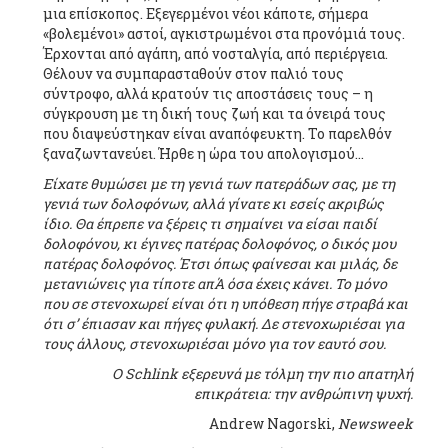
μια επίσκοπος. Εξεγερμένοι νέοι κάποτε, σήμερα
«βολεμένοι» αστοί, αγκιστρωμένοι στα προνόμιά τους.
Έρχονται από αγάπη, από νοσταλγία, από περιέργεια.
Θέλουν να συμπαρασταθούν στον παλιό τους
σύντροφο, αλλά κρατούν τις αποστάσεις τους – η
σύγκρουση με τη δική τους ζωή και τα όνειρά τους
που διαψεύστηκαν είναι αναπόφευκτη. Το παρελθόν
ξαναζωντανεύει. Ήρθε η ώρα του απολογισμού…
Είχατε θυμώσει με τη γενιά των πατεράδων σας, με τη
γενιά των δολοφόνων, αλλά γίνατε κι εσείς ακριβώς
ίδιο. Θα έπρεπε να ξέρεις τι σημαίνει να είσαι παιδί
δολοφόνου, κι έγινες πατέρας δολοφόνος, ο δικός μου
πατέρας δολοφόνος. Έτσι όπως φαίνεσαι και μιλάς, δε
μετανιώνεις για τίποτε απΆ όσα έχεις κάνει. Το μόνο
που σε στενοχωρεί είναι ότι η υπόθεση πήγε στραβά και
ότι σ’ έπιασαν και πήγες φυλακή. Δε στενοχωριέσαι για
τους άλλους, στενοχωριέσαι μόνο για τον εαυτό σου.
Ο Schlink εξερευνά με τόλμη την πιο απατηλή
επικράτεια: την ανθρώπινη ψυχή.
Andrew Nagorski,
Newsweek