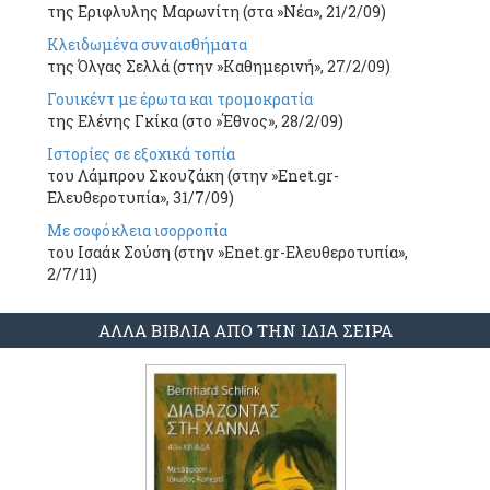
της Εριφλυλης Μαρωνίτη (στα »Νέα», 21/2/09)
Κλειδωμένα συναισθήματα
της Όλγας Σελλά (στην »Καθημερινή», 27/2/09)
Γουικέντ με έρωτα και τρομοκρατία
της Ελένης Γκίκα (στο »Έθνος», 28/2/09)
Ιστορίες σε εξοχικά τοπία
του Λάμπρου Σκουζάκη (στην »Εnet.gr-
Ελευθεροτυπία», 31/7/09)
Με σοφόκλεια ισορροπία
του Ισαάκ Σούση (στην »Εnet.gr-Ελευθεροτυπία»,
2/7/11)
ΑΛΛΑ ΒΙΒΛΙΑ ΑΠΟ ΤΗΝ ΙΔΙΑ ΣΕΙΡΑ