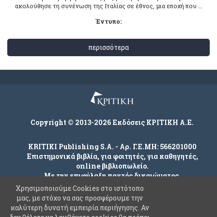
ακολούθησε τη συνένωση της Iταλίας σε έθνος, μια εποχή που ...
Έντυπο:
περισσότερα
Copyright © 2013-2026 Εκδόσεις ΚΡΙΤΙΚΗ Α.Ε.
KRITIKI Publishing S.A. - Αρ. Γ.Ε.ΜΗ: 566201000
Επιστημονικά βιβλία, για φοιτητές, για καθηγητές,
online βιβλιοπωλείο.
Με την επιφύλαξη παντός δικαιώματος.
Χρησιμοποιούμε Cookies στο ιστότοπο
μας, με στόχο να σας προσφέρουμε την
καλύτερη δυνατή εμπειρία περιήγησης. Αν
Company