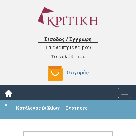
Είσοδος / Εγγραφή
Τα αγαπημένα μου
Το καλάθι μου
0 αγορές
Togg
navi
Κατάλογος βιβλίων
Ενότητες