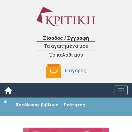
Είσοδος / Εγγραφή
Τα αγαπημένα μου
Το καλάθι μου
0 αγορές
Togg
navi
Κατάλογος βιβλίων
Ενότητες