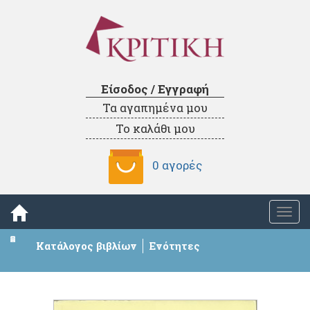
Είσοδος / Εγγραφή
Τα αγαπημένα μου
Το καλάθι μου
0 αγορές
Togg
navi
Κατάλογος βιβλίων
Ενότητες