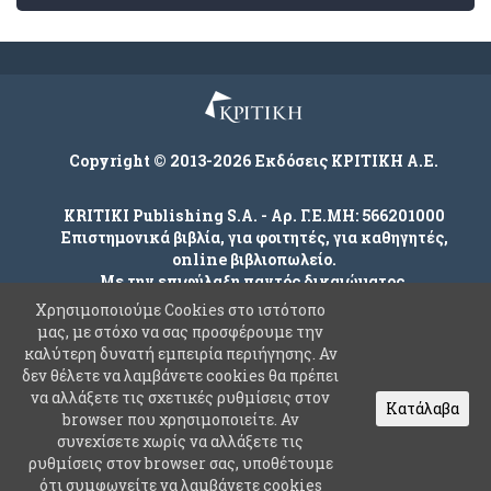
Copyright © 2013-2026 Εκδόσεις ΚΡΙΤΙΚΗ Α.Ε.
KRITIKI Publishing S.A. - Αρ. Γ.Ε.ΜΗ: 566201000
Επιστημονικά βιβλία, για φοιτητές, για καθηγητές,
online βιβλιοπωλείο.
Με την επιφύλαξη παντός δικαιώματος.
Χρησιμοποιούμε Cookies στο ιστότοπο
μας, με στόχο να σας προσφέρουμε την
καλύτερη δυνατή εμπειρία περιήγησης. Αν
Company
δεν θέλετε να λαμβάνετε cookies θα πρέπει
Όροι χρήσης
να αλλάξετε τις σχετικές ρυθμίσεις στον
Κατάλαβα
browser που χρησιμοποιείτε. Αν
Πολιτική Ασφαλείας Προσωπικών Δεδομένων
συνεχίσετε χωρίς να αλλάξετε τις
Συχνές Ερωτήσεις
ρυθμίσεις στον browser σας, υποθέτουμε
ότι συμφωνείτε να λαμβάνετε cookies
Επικοινωνία