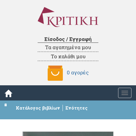
Είσοδος / Εγγραφή
Τα αγαπημένα μου
Το καλάθι μου
0 αγορές
Togg
navi
Κατάλογος βιβλίων
Ενότητες