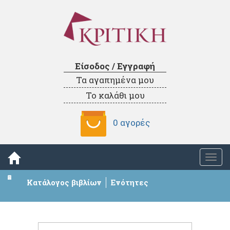
Είσοδος / Εγγραφή
Τα αγαπημένα μου
Το καλάθι μου
0 αγορές
Togg
navi
Κατάλογος βιβλίων
Ενότητες