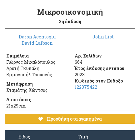
Μικροοικονομική
2η έκδοση
Daron Acemoglu
John List
David Laibson
Επιμέλεια
Αρ. Σελίδων
Γιώργος Μιχαλόπουλος
664
Αρετή Γκυπάλη
Έτος έκδοσης εντύπου
Εμμανουήλ Τραχανάς
2023
Κωδικός στον Εύδοξο
Μετάφραση
122075422
Σταμάτης Κώντσας
Διαστάσεις
21x29cm
Προσθήκη στα αγαπημένα
Είδος
Τιμή