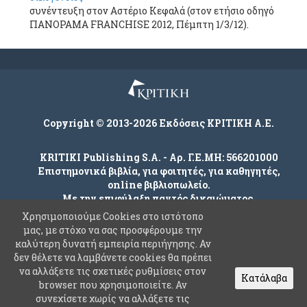
συνέντευξη στον Αστέριο Κεφαλά (στον ετήσιο οδηγό
ΠΑΝΟΡΑΜΑ FRANCHISE 2012, Πέμπτη 1/3/12).
Copyright © 2013-2026 Εκδόσεις ΚΡΙΤΙΚΗ Α.Ε.
KRITIKI Publishing S.A. - Αρ. Γ.Ε.ΜΗ: 566201000
Επιστημονικά βιβλία, για φοιτητές, για καθηγητές,
online βιβλιοπωλείο.
Με την επιφύλαξη παντός δικαιώματος.
Χρησιμοποιούμε Cookies στο ιστότοπο
μας, με στόχο να σας προσφέρουμε την
καλύτερη δυνατή εμπειρία περιήγησης. Αν
Company
δεν θέλετε να λαμβάνετε cookies θα πρέπει
Όροι χρήσης
να αλλάξετε τις σχετικές ρυθμίσεις στον
Κατάλαβα
browser που χρησιμοποιείτε. Αν
Πολιτική Ασφαλείας Προσωπικών Δεδομένων
συνεχίσετε χωρίς να αλλάξετε τις