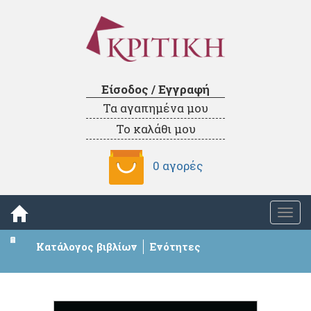
Είσοδος / Εγγραφή
Τα αγαπημένα μου
Το καλάθι μου
0 αγορές
Togg
navi
Κατάλογος βιβλίων
Ενότητες