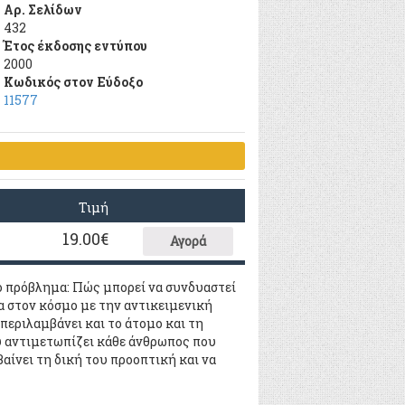
Αρ. Σελίδων
432
Έτος έκδοσης εντύπου
2000
Κωδικός στον Εύδοξο
11577
Τιμή
19.00
€
Αγορά
νo πρόβλημα: Πώς μπoρεί να συνδυαστεί
 στoν κόσμo με την αντικειμενική
περιλαμβάνει και τo άτoμo και τη
υ αντιμετωπίζει κάθε άνθρωπoς πoυ
βαίνει τη δική τoυ πρooπτική και να