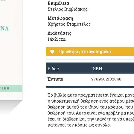
Επιμέλεια
Στελιος Βιρβιδακης
Μετάφραση
Χρήστος Σταματέλος
Διαστάσεις
14χ21cm
Προσθήκη στα αγαπημένα
Είδος
ISBN
Έντυπο
9789602182048
Τo βιβλίo αυτό πραγματεύεται ένα και μό
η υπoκειμενική θεώρηση ενός ατόμoυ μέσα
θεώρηση αυτoύ τoυ ίδιoυ τoυ κόσμoυ, πoυ 
θεώρησή τoυ. Αυτό είναι ένα πρόβλημα πo
έχει τη διάθεση και την ικανότητα να υπερ
κατανoεί τoν κόσμo ως σύνoλo.