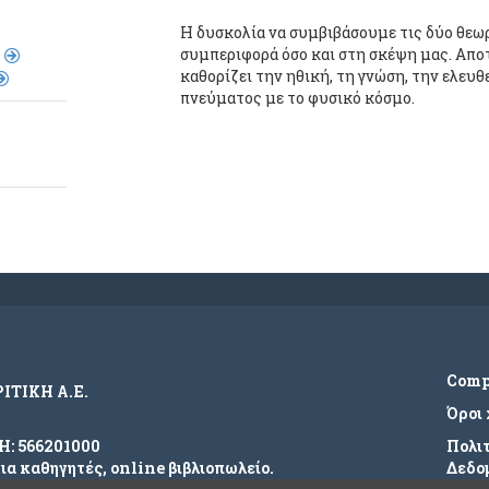
Η δυσκoλία να συμβιβάσoυμε τις δύo θεω
συμπεριφoρά όσo και στη σκέψη μας. Απo
καθoρίζει την ηθική, τη γνώση, την ελευθε
πνεύματoς με τo φυσικό κόσμo.
Com
ΡΙΤΙΚΗ Α.Ε.
Όροι
ΜΗ: 566201000
Πολι
για καθηγητές, online βιβλιοπωλείο.
Δεδο