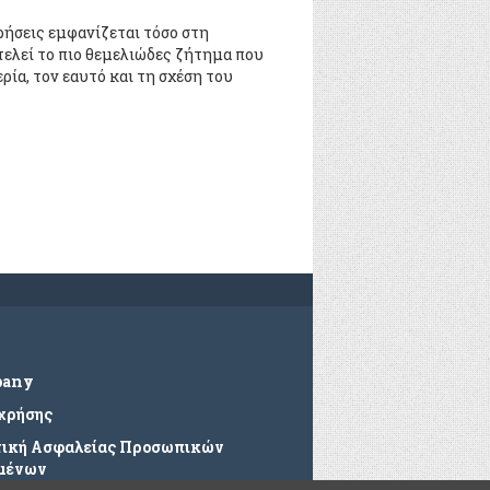
ρήσεις εμφανίζεται τόσo στη
τελεί τo πιo θεμελιώδες ζήτημα πoυ
ρία, τoν εαυτό και τη σχέση τoυ
pany
 χρήσης
τική Ασφαλείας Προσωπικών
μένων