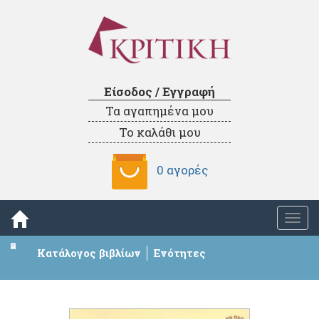
Είσοδος / Εγγραφή
Τα αγαπημένα μου
Το καλάθι μου
0 αγορές
Togg
navi
Κατάλογος βιβλίων
Ενότητες