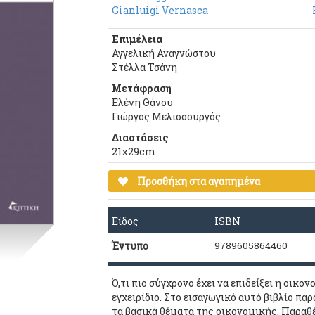
Gianluigi Vernasca
Επιμέλεια
Αγγελική Αναγνώστου
Στέλλα Τσάνη
Μετάφραση
Ελένη Θάνου
Γιώργος Μελισσουργός
Διαστάσεις
21x29cm
Προσθήκη στα αγαπημένα
Είδος
ISBN
Έντυπο
9789605864460
Ό,τι πιο σύγχρονο έχει να επιδείξει η οικο
εγχειρίδιο. Στο εισαγωγικό αυτό βιβλίο π
τα βασικά θέματα της οικονομικής. Παραθ