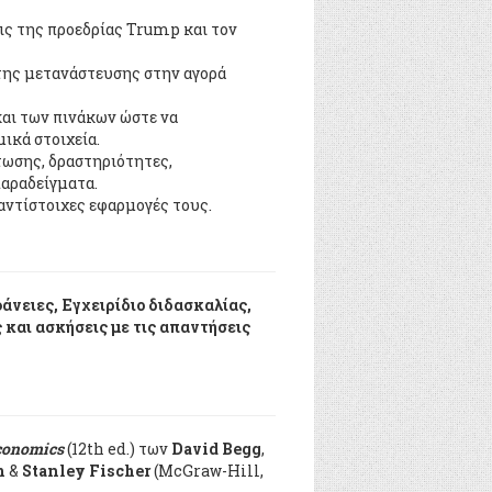
εις της προεδρίας Trump και τον
 της μετανάστευσης στην αγορά
ι των πινάκων ώστε να
ικά στοιχεία.
τωσης, δραστηριότητες,
παραδείγματα.
 αντίστοιχες εφαρμογές τους.
άνειες, Εγχειρίδιο διδασκαλίας,
 και ασκήσεις με τις απαντήσεις
conomics
(12th ed.) των
David Begg
,
h
&
Stanley Fischer
(McGraw-Hill,