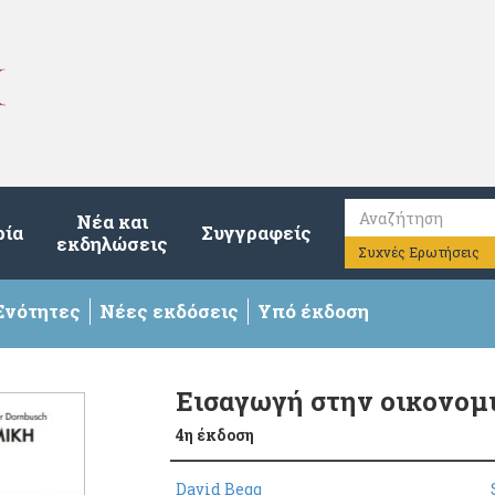
Νέα και
ρία
Συγγραφείς
εκδηλώσεις
Συχνές Ερωτήσεις
Ενότητες
Νέες εκδόσεις
Υπό έκδοση
Εισαγωγή στην οικονομ
4η έκδοση
David Begg