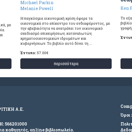
Michael Parkin
Ken 
Melanie Powell
Το εξ
Η παγκόσμια οικονομική κρίση έφερε τα
βιβλί
οικονομικά στο επίκεντρο του ενδιαφέροντος, με
ικά, με
γραφής
την αβεβαιότητα να ανατρέπει τον οικονομικό
ία.
σχεδιασμό επιχειρήσεων, καταναλωτών,
αι
Έντυ
χρηματοοικονομικών ιδρυμάτων και
κυβερνήσεων. Το βιβλίο αυτό δίνει τη ...
Έντυπο:
57.00
€
περισσότερα
Com
ΡΙΤΙΚΗ Α.Ε.
Όροι
ΜΗ: 566201000
Πολι
για καθηγητές, online βιβλιοπωλείο.
Δεδο