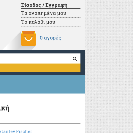
Είσοδος / Εγγραφή
Τα αγαπημένα μου
Το καλάθι μου
0 αγορές
ική
Stanley Fischer