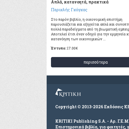
Απλά, κατανοητά, πρακτικά
Περικλής Γκόγκας
Στο παρόν βιβλίο, η οικονομική επιστήμη
παρουσιάζεται και εξηγείται απλά και συνοπτ
πολλά παραδείγματα από τη βιωματική εμπειρ
Αποτελεί έτσι έναν οδηγό για την ερμηνεία κ
κατανόηση των οικονομικών ...
Έντυπο:
17.00
€
περισσότερα
Copyright © 2013-2026 Εκδόσεις Κ
KRITIKI Publishing S.A. - Αρ. Γ.Ε.
Επιστημονικά βιβλία, για φοιτητές, 