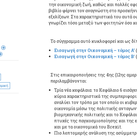
την οικονομική ζωή, καθώς και πολλές εφ
βιβλίο φέρνει τον αναγνώστη στο προσκή
εξελίξεων. Στα χαρακτηριστικά του αυτά ο
γνωρίζει τόσο μεταξύ των φοιτητών όσο κ
Το σύγγραμμα αυτό κυκλοφορεί και ως δί
Εισαγωγή στην Οικονομική – τόμος Α’
Εισαγωγή στην Οικονομική – τόμος Β
‘
Στις επικαιροποιήσεις της 4ης (12ης αμε
περιλαμβάνονται:
ομική
Τρία νέα κεφάλαια: το Κεφάλαιο 6 εισάγε
κύρια χαρακτηριστικά της συμπεριφορι
αναλύει τον τρόπο με τον οποίο οι κυβ
οικονομία μέσω της πολιτικής ανταγων
βιομηχανικής πολιτικής και το Κεφάλαι
πτυχές της παγκοσμιοποίησης και της ε
και με τα οικονομικά του Brexit.
Πιο λεπτομερής ανάλυση της ασύμμετρ