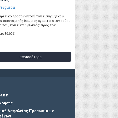
Ferguson
αιρετικό προσόν αυτού του εισαγωγικού
ου οικονομικής θεωρίας έγκειται στον τρόπο
 του, που είναι "φιλικός" προς τον ...
πο:
30.00
€
περισσότερα
pany
 χρήσης
τική Ασφαλείας Προσωπικών
μένων