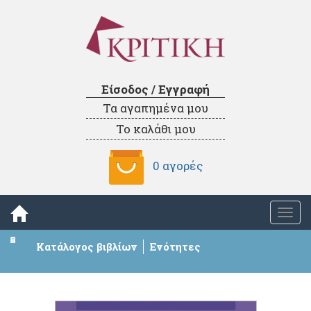
Είσοδος / Εγγραφή
Τα αγαπημένα μου
Το καλάθι μου
0 αγορές
Togg
navi
Κατάλογος βιβλίων
Ενότητες