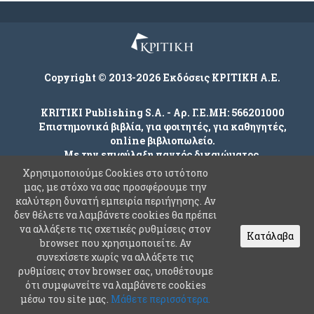
Copyright © 2013-2026 Εκδόσεις ΚΡΙΤΙΚΗ Α.Ε.
KRITIKI Publishing S.A. - Αρ. Γ.Ε.ΜΗ: 566201000
Επιστημονικά βιβλία, για φοιτητές, για καθηγητές,
online βιβλιοπωλείο.
Με την επιφύλαξη παντός δικαιώματος.
Χρησιμοποιούμε Cookies στο ιστότοπο
μας, με στόχο να σας προσφέρουμε την
καλύτερη δυνατή εμπειρία περιήγησης. Αν
Company
δεν θέλετε να λαμβάνετε cookies θα πρέπει
Όροι χρήσης
να αλλάξετε τις σχετικές ρυθμίσεις στον
Κατάλαβα
browser που χρησιμοποιείτε. Αν
Πολιτική Ασφαλείας Προσωπικών Δεδομένων
συνεχίσετε χωρίς να αλλάξετε τις
Συχνές Ερωτήσεις
ρυθμίσεις στον browser σας, υποθέτουμε
ότι συμφωνείτε να λαμβάνετε cookies
Επικοινωνία
μέσω του site μας.
Μάθετε περισσότερα.