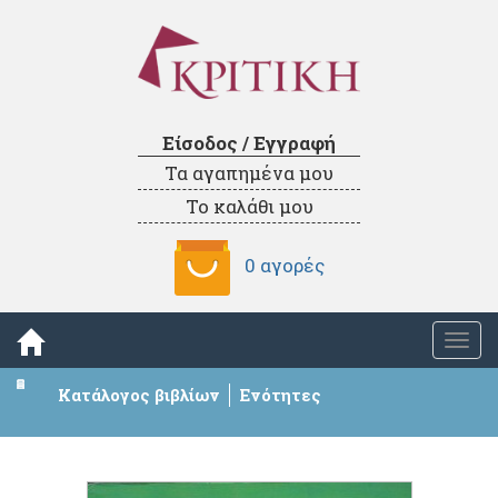
Είσοδος / Εγγραφή
Τα αγαπημένα μου
Το καλάθι μου
0 αγορές
Togg
navi
Κατάλογος βιβλίων
Ενότητες