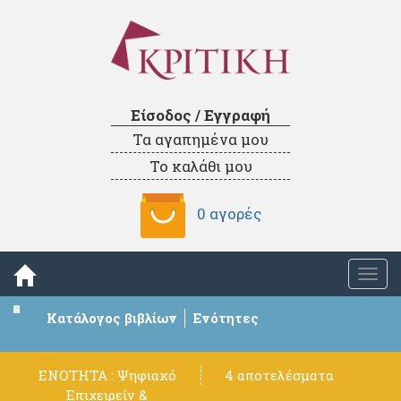
Είσοδος / Εγγραφή
Τα αγαπημένα μου
Το καλάθι μου
0 αγορές
Togg
navi
Κατάλογος βιβλίων
Ενότητες
ΕΝΟΤΗΤΑ : Ψηφιακό
4 αποτελέσματα
Επιχειρείν &