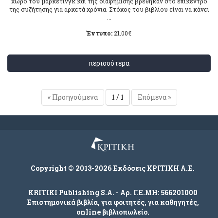
χώρο του μάρκετινγκ και της διαφήμισης βρέθηκαν στο επίκεντρο
της συζήτησης για αρκετά χρόνια. Στόχος του βιβλίου είναι να κάνει
...
Έντυπο:
21.00
€
περισσότερα
« Προηγούμενα
1 / 1
Επόμενα »
Copyright © 2013-2026 Εκδόσεις ΚΡΙΤΙΚΗ Α.Ε.
KRITIKI Publishing S.A. - Αρ. Γ.Ε.ΜΗ: 566201000
Επιστημονικά βιβλία, για φοιτητές, για καθηγητές,
online βιβλιοπωλείο.