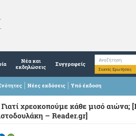
Νέα και
ρία
Συγγραφείς
εκδηλώσεις
Συχνές Ερωτήσεις
Ενότητες
Νέες εκδόσεις
Υπό έκδοση
 Γιατί χρεοκοπούμε κάθε μισό αιώνα; 
στοδουλάκη – Reader.gr]