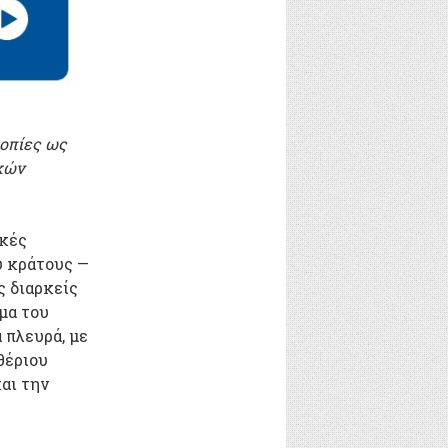
κοπίες ως
κών
ικές
ύ κράτους —
ς διαρκείς
μα του
 πλευρά, με
θέριου
και την