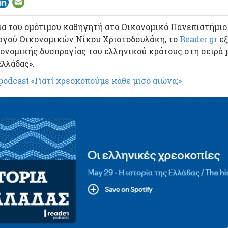
ια του ομότιμου καθηγητή στο Οικονομικό Πανεπιστήμι
γού Οικονομικών Νίκου Χριστοδουλάκη, το
Reader.gr
εξ
κονομικής δυσπραγίας του ελληνικού κράτους στη σειρά 
Ελλάδας».
odcast «Γιατί χρεοκοπούμε κάθε μισό αιώνα;»