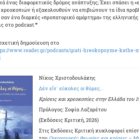
κά ένας διαφορετικός δρόμος ανάπτυξης; Έχει σπάσει η «
 χρεοκοπιών ή εξακολουθούν να επιβιώνουν τα ίδια προβ
 σαν ένα διαρκές «προπατορικό αμάρτημα» της ελληνικής
ς στο podcast.❞
σχετική δημοσίευση στο
tps://www.reader.gr/podcasts/giati-hreokopoyme-kathe-m
1
Νίκος Χριστοδουλάκης
Δ
έν εἶν᾿ εὔκολες οἱ θύρες…
Κρίσεις και χρεοκοπίες στην Ελλάδα του 
Πρόλογος: Σοφία Λαζαρέτου
(Εκδόσεις Κριτική, 2026)
Στις Εκδόσεις Κριτική κυκλοφορεί επίση
του
Οικονομικές θεωρίες και κρίσεις – Μι