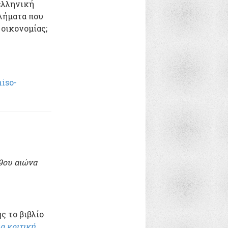
ελληνική
λήματα που
 οικονομίας;
iso-
19ου αιώνα
ς το βιβλίο
α κριτική