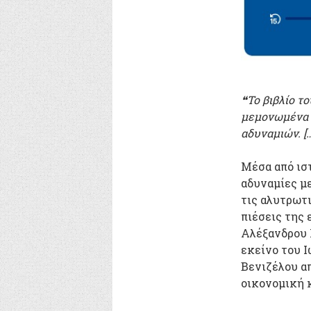
❝Το βιβλίο τ
μεμονωμένα 
αδυναμιών. [
Μέσα από ισ
αδυναμίες με
τις αλυτρωτι
πιέσεις της 
Αλέξανδρου 
εκείνο του Ι
Βενιζέλου απ
οικονομική 