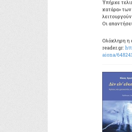
Υπήρχε τελι
κατάρα» των
λειτουργούν
Οι απαντήσει
Ολόκληρη η 
reader.gr:
ht
aiona/64824