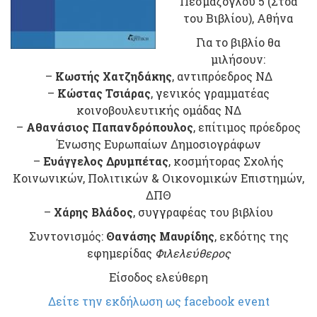
Πεσμαζόγλου 5 (Στοά
του Βιβλίου), Αθήνα
Για το βιβλίο θα
μιλήσουν:
–
Κωστής Χατζηδάκης
, αντιπρόεδρος ΝΔ
–
Κώστας Τσιάρας
, γενικός γραμματέας
κοινοβουλευτικής ομάδας ΝΔ
–
Αθανάσιος Παπανδρόπουλος
, επίτιμος πρόεδρος
Ένωσης Ευρωπαίων Δημοσιογράφων
–
Ευάγγελος Δρυμπέτας
, κοσμήτορας Σχολής
Κοινωνικών, Πολιτικών & Οικονομικών Επιστημών,
ΔΠΘ
–
Χάρης Βλάδος
, συγγραφέας του βιβλίου
Συντονισμός:
Θανάσης Μαυρίδης
, εκδότης της
εφημερίδας
Φιλελεύθερος
Είσοδος ελεύθερη
Δείτε την εκδήλωση ως facebook event