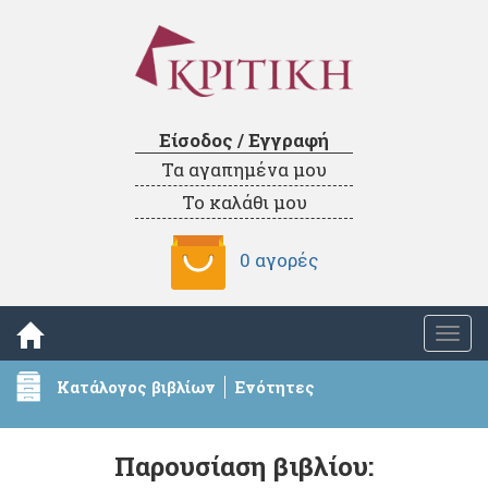
Είσοδος / Εγγραφή
Τα αγαπημένα μου
Το καλάθι μου
0 αγορές
Togg
navi
Κατάλογος βιβλίων
Ενότητες
Παρουσίαση βιβλίου: