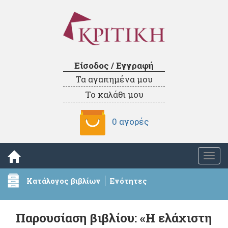
Είσοδος / Εγγραφή
Τα αγαπημένα μου
Το καλάθι μου
0 αγορές
Togg
navi
Κατάλογος βιβλίων
Ενότητες
Παρουσίαση βιβλίου: «Η ελάχιστη