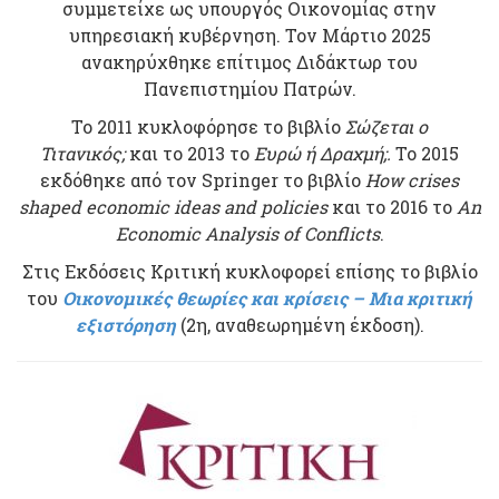
συμμετείχε ως υπουργός Οικονομίας στην
υπηρεσιακή κυβέρνηση. Τον Μάρτιο 2025
ανακηρύχθηκε επίτιμος Διδάκτωρ του
Πανεπιστημίου Πατρών.
Το 2011 κυκλοφόρησε το βιβλίο
Σώζεται ο
Τιτανικός;
και το 2013 το
Ευρώ ή Δραχμή;.
Το 2015
εκδόθηκε από τον Springer το βιβλίο
How crises
shaped economic ideas and policies
και το 2016 το
An
Economic Analysis of Conflicts
.
Στις Εκδόσεις Κριτική κυκλοφορεί επίσης το βιβλίο
του
Οικονομικές θεωρίες και κρίσεις – Μια κριτική
εξιστόρηση
(2η, αναθεωρημένη έκδοση).