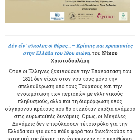
Δ
έν εἶν᾿ εὔκολες οἱ θύρες…
–
Κρίσεις και χρεοκοπίες
στην Ελλάδα του 19ου αιώνα
,
του
Νίκου
Χριστοδουλάκη
Όταν οι Έλληνες ξεκινούσαν την Επανάσταση του
1821 δεν είχαν στον νου τους μόνο την
απελευθέρωση από τους Τούρκους και την
ενσωμάτωση των περιοχών με ελληνικούς
πληθυσμούς, αλλά και τη διαμόρφωση ενός
σύγχρονου κράτους που θα στεκόταν επάξια ανάμεσα
στις ευρωπαϊκές δυνάμεις. Όμως, οι Μεγάλες
Δυνάμεις δεν επιφύλασσαν τέτοιο ρόλο για την
Ελλάδα και για αυτό κάθε φορά που διεκδικούσε τα
ιστορικά της δίκαια την έσπρωχναν στο περιθώριο.