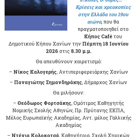
Κρίσεις και χρεοκοπίες
στην Ελλάδα του 19ου
αιώνα
, που θα
πραγματοποιηθεί στο
Κήπος Café
του
Δημοτικού Κήπου Χανίων την
Πέμπτη 18 Ιουνίου
2026
στις
8.30 μ.μ.
Θα απευθύνουν χαιρετισμό:
–
Νίκος Καλογερής
, Αντιπεριφερειάρχης Χανίων
–
Παναγιώτης Σημανδηράκης
, Δήμαρχος Χανίων
Θα μιλήσουν:
–
Θεόδωρος Φορτσάκης
, Ομότιμος Καθηγητής
Νομικής Σχολής Αθηνών, Πρ. Πρύτανης ΕΚΠΑ,
Μέλος Ευρωπαϊκής Ακαδημίας, Αντ. μέλος Γαλλικής
Ακαδημίας
–
Ντένια Κολοκοτσά
, Καθηγήτρια, Σχολή Χημικών