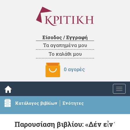
Είσοδος / Εγγραφή
Τα αγαπημένα μου
Το καλάθι μου
0 αγορές
Togg
navi
Κατάλογος βιβλίων
Ενότητες
Παρουσίαση βιβλίου: «Δέν εἶν᾿