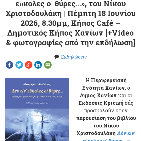
εὔκολες οἱ θύρες…», του Νίκου
Χριστοδουλάκη | Πέμπτη 18 Ιουνίου
2026, 8.30μμ, Κήπος Café –
Δημοτικός Κήπος Χανίων [+Video
& φωτογραφίες από την εκδήλωση]
Εκδηλώσεις
Η
Περιφερειακή
Ενότητα Χανίων
, ο
Δήμος Χανίων
και οι
Εκδόσεις Κριτική
σάς
προσκαλούν στην
παρουσίαση του βιβλίου
του Νίκου
Χριστοδουλάκη
Δ
έν εἶν᾿
εὔκολες οἱ θύρες…
–