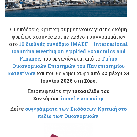
Οι εκδόσεις Κριτική συμμετέχουν για μια ακόμη
φορά ως χορηγός και με έκθεση συγγραμμάτων
στο
10 διεθνές συνέδριο IMAEF – Ιnternational
Ioannina Meeting on Applied Economics and
Finance
, που οργανώνεται από το
Τμήμα
Οικονομικών Επιστημών του Πανεπιστημίου
Ιωαννίνων
και που θα λάβει χώρα
από 22 μέχρι 24
Ιουνίου
2026
στη
Σύρο
.
Επισκεφτείτε την
ιστοσελίδα του
Συνεδρίου
:
imaef.econ.uoi.gr
Δείτε
συγγράμματα των Εκδόσεων Κριτική στο
πεδίο τ
ων Οικονομικών
.