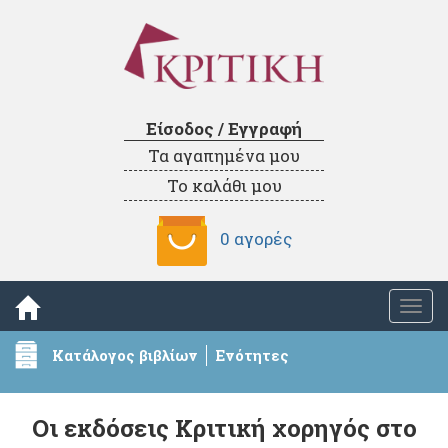
Είσοδος / Εγγραφή
Τα αγαπημένα μου
Το καλάθι μου
0 αγορές
Togg
navi
Κατάλογος βιβλίων
Ενότητες
Οι εκδόσεις Κριτική χορηγός στο