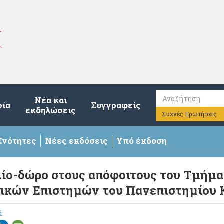
Νέα και
ρία
Συγγραφείς
εκδηλώσεις
Συχνές Ερωτήσεις
Ενότητες
Νέες εκδόσεις
Υπό έκδοση
βλίο-δώρο στους απόφοιτους του Τμήμ
ικών Επιστημών του Πανεπιστημίου 
d