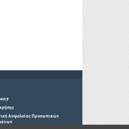
pany
 χρήσης
τική Ασφαλείας Προσωπικών
μένων