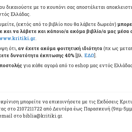
που δικαιούστε με το κουπόνι σας αποστέλεται αποκλειστ
ντός Ελλάδας.
υμείτε, (εκτός από το βιβλίο που θα λάβετε δωρεάν)
μπορε
ε και να λάβετε και κάποιο/α ακόμα βιβλίο/α μας μέσα 
www.kritiki.gr
.
όψη ότι,
αν έχετε ακόμα φοιτητική ιδιότητα
(πχ ως μετα
χετε δυνατότητα έκπτωσης 40%
[βλ.
ΕΔΩ
].
αποστολής
για κάθε αγορά από το eshop μας εντός Ελλάδας
υκρίνιση μπορείτε να επικοινήσετε με τις Εκδόσεις Κριτ
ς στο 2107211722 από Δευτέρα έως Παρασκευή (9πμ-5μμ
mail στο biblia@kritiki.gr.