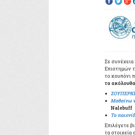
Σε συνέχεια
Επιστημών τ
το κουπόνι 
τα ακόλουθα
ΣΟΥΠΕΡΚ
Μαθαίνω ν
Nalebuff
Το παιχνί
Επιλέγετε β
τα στοιχεία