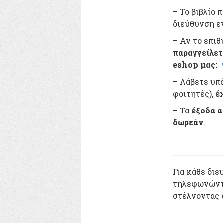
– Το βιβλίο 
διεύθυνση ε
– Αν το επιθ
παραγγείλετ
eshop μας:
– Λάβετε υπ
φοιτητές),
έ
– Τα
έξοδα 
δωρεάν
.
Για κάθε διε
τηλεφωνώντα
στέλνοντας e