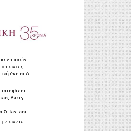
Οικονομικών
οποιώντας
τική ένα από
Cunningham
man, Barry
m Ottaviani
σημειώνετε