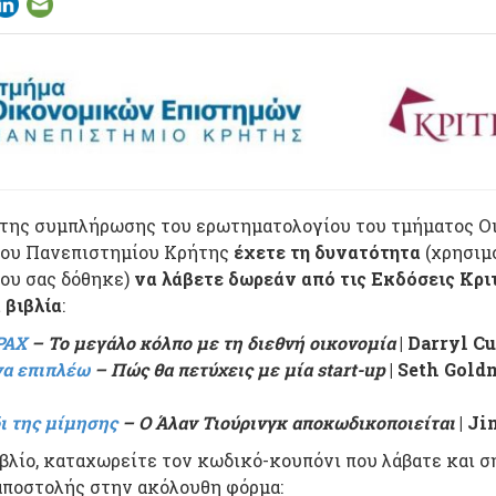
 της συμπλήρωσης του ερωτηματολογίου του τμήματος 
ου Πανεπιστημίου Κρήτης
έχετε τη δυνατότητα
(χρησιμ
που σας δόθηκε)
να λάβετε
δωρεάν από τις Εκδόσεις Κρι
 βιβλία
:
ΡΑΧ
– Το μεγάλο κόλπο με τη διεθνή οικονομία
| Darryl 
α επιπλέω
– Πώς θα πετύχεις με μία start-up
| Seth Gold
δι της μίμησης
– O Άλαν Τιούρινγκ αποκωδικοποιείται
| Ji
ιβλίο, καταχωρείτε τον κωδικό-κουπόνι που λάβατε και 
 αποστολής στην ακόλουθη φόρμα: