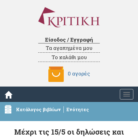
Είσοδος / Εγγραφή
Τα αγαπημένα μου
Το καλάθι μου
0 αγορές
Togg
navi
Κατάλογος βιβλίων
Ενότητες
Μέχρι τις 15/5 οι δηλώσεις και