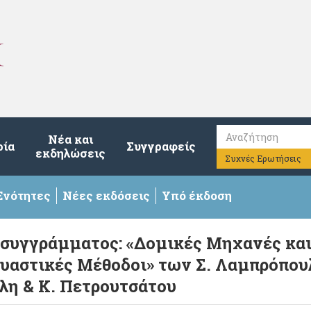
Νέα και
ρία
Συγγραφείς
εκδηλώσεις
Συχνές Ερωτήσεις
Ενότητες
Νέες εκδόσεις
Υπό έκδοση
 συγγράμματος: «Δομικές Μηχανές κα
υαστικές Μέθοδοι» των Σ. Λαμπρόπου
λη & Κ. Πετρουτσάτου