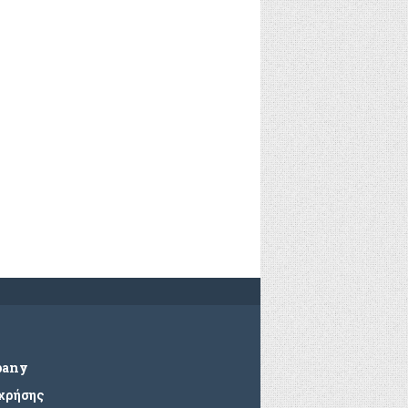
pany
 χρήσης