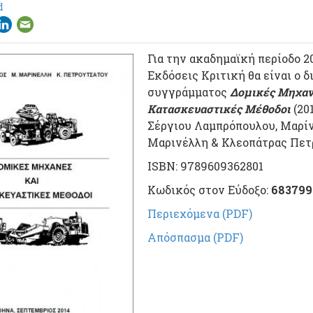
d
Για την ακαδημαϊκή περίοδο 20
Εκδόσεις Κριτική θα είναι ο δ
συγγράμματος
Δομικές Μηχαν
Κατασκευαστικές Μέθοδοι
(20
Σέργιου Λαμπρόπουλου, Μαρί
Μαρινέλλη & Κλεοπάτρας Πετ
ISBN: 9789609362801
Κωδικός στον Εύδοξο:
683799
Περιεχόμενα (PDF)
Απόσπασμα (PDF)