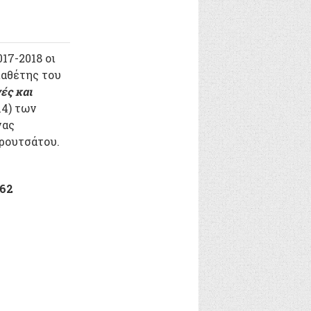
17-2018 οι
ιαθέτης του
ές και
14) των
νας
ρουτσάτου.
62