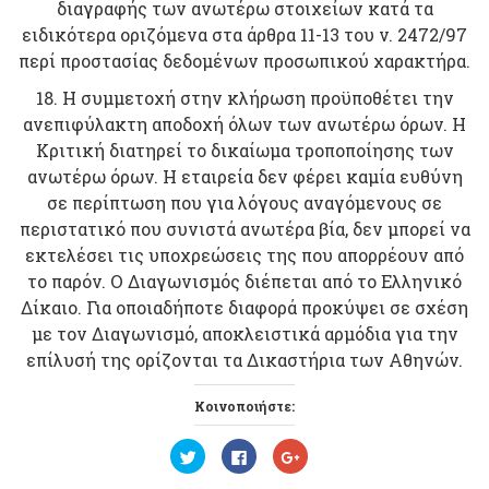
διαγραφής των ανωτέρω στοιχείων κατά τα
ειδικότερα οριζόμενα στα άρθρα 11-13 του ν. 2472/97
περί προστασίας δεδομένων προσωπικού χαρακτήρα.
18. Η συμμετοχή στην κλήρωση προϋποθέτει την
ανεπιφύλακτη αποδοχή όλων των ανωτέρω όρων. Η
Κριτική διατηρεί το δικαίωμα τροποποίησης των
ανωτέρω όρων. Η εταιρεία δεν φέρει καμία ευθύνη
σε περίπτωση που για λόγους αναγόμενους σε
περιστατικό που συνιστά ανωτέρα βία, δεν μπορεί να
εκτελέσει τις υποχρεώσεις της που απορρέουν από
το παρόν. Ο Διαγωνισμός διέπεται από το Ελληνικό
Δίκαιο. Για οποιαδήποτε διαφορά προκύψει σε σχέση
με τον Διαγωνισμό, αποκλειστικά αρμόδια για την
επίλυσή της ορίζονται τα Δικαστήρια των Αθηνών.
Κοινοποιήστε:
Κ
Π
Κ
λ
α
λ
ι
τ
ι