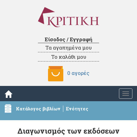
Είσοδος / Εγγραφή
Τα αγαπημένα μου
Το καλάθι μου
0 αγορές
Togg
navi
Κατάλογος βιβλίων
Ενότητες
Διαγωνισμός των εκδόσεων