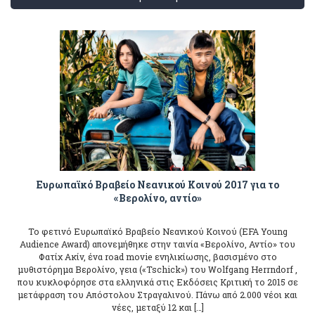
Ευρωπαϊκό Βραβείο Νεανικού Κοινού 2017 για το
«Βερολίνο, αντίο»
Το φετινό Ευρωπαϊκό Βραβείο Νεανικού Κοινού (EFA Young
Audience Award) απονεμήθηκε στην ταινία «Βερολίνο, Αντίο» του
Φατίχ Ακίν, ένα road movie ενηλικίωσης, βασισμένο στο
μυθιστόρημα Βερολίνο, γεια («Tschick») του Wolfgang Herrndorf ,
που κυκλοφόρησε στα ελληνικά στις Εκδόσεις Κριτική το 2015 σε
μετάφραση του Απόστολου Στραγαλινού. Πάνω από 2.000 νέοι και
νέες, μεταξύ 12 και […]