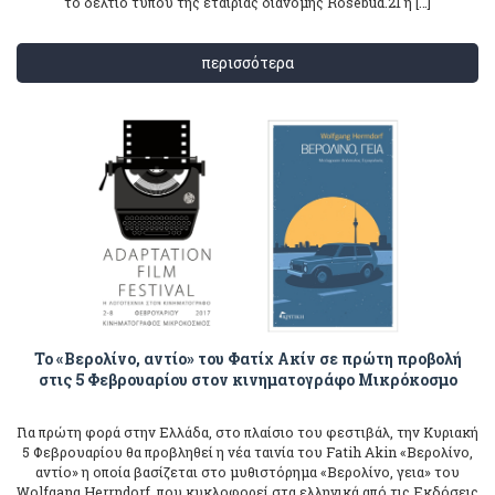
το δελτίο τύπου της εταιρίας διανομής Rosebud.21 ή […]
περισσότερα
Το «Βερολίνο, αντίο» του Φατίχ Ακίν σε πρώτη προβολή
στις 5 Φεβρουαρίου στον κινηματογράφο Μικρόκοσμο
Για πρώτη φορά στην Ελλάδα, στο πλαίσιο του φεστιβάλ, την Κυριακή
5 Φεβρουαρίου θα προβληθεί η νέα ταινία του Fatih Akin «Βερολίνο,
αντίο» η οποία βασίζεται στο μυθιστόρημα «Βερολίνο, γεια» του
Wolfgang Herrndorf, που κυκλοφορεί στα ελληνικά από τις Εκδόσεις