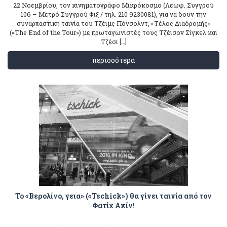
22 Νοεμβρίου, τον κινηματογράφο Μικρόκοσμο (Λεωφ. Συγγρού
106 – Μετρό Συγγρού Φιξ / τηλ. 210 9230081), για να δουν την
συναρπαστική ταινία του Τζέιμς Πόνσολντ, «Τέλος Διαδρομής»
(«The End of the Tour») με πρωταγωνιστές τους Τζέισον Σίγκελ και
Τζέσι […]
περισσότερα
To «Βερολίνο, γεια» («Tschick») θα γίνει ταινία από τον
Φατίχ Ακίν!