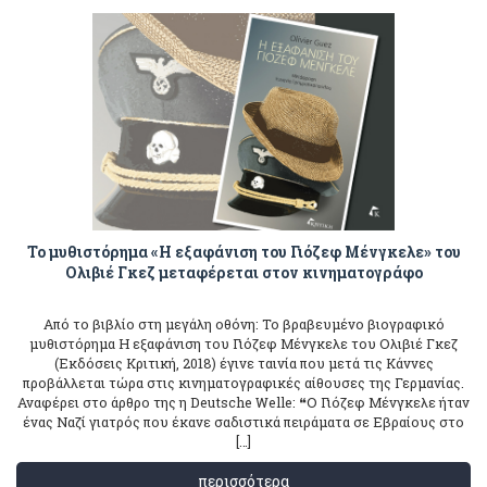
Το μυθιστόρημα «Η εξαφάνιση του Γιόζεφ Μένγκελε» του
Ολιβιέ Γκεζ μεταφέρεται στον κινηματογράφο
Από το βιβλίο στη μεγάλη οθόνη: Το βραβευμένο βιογραφικό
μυθιστόρημα Η εξαφάνιση του Γιόζεφ Μένγκελε του Ολιβιέ Γκεζ
(Εκδόσεις Κριτική, 2018) έγινε ταινία που μετά τις Κάννες
προβάλλεται τώρα στις κινηματογραφικές αίθουσες της Γερμανίας.
Αναφέρει στο άρθρο της η Deutsche Welle: ❝Ο Γιόζεφ Μένγκελε ήταν
ένας Ναζί γιατρός που έκανε σαδιστικά πειράματα σε Εβραίους στο
[…]
περισσότερα