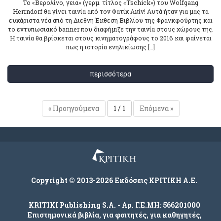
To «Βερολίνο, γεια» (γερμ. τίτλος «Tschick») του Wolfgang
Herrndorf θα γίνει ταινία από τον Φατίχ Ακίν! Αυτά ήταν για μας τα
ευχάριστα νέα από τη Διεθνή Έκθεση Βιβλίου της Φρανκφούρτης και
το εντυπωσιακό banner που διαφήμιζε την ταινία στους χώρους της.
Η ταινία θα βρίσκεται στους κινηματογράφους το 2016 και φαίνεται
πως η ιστορία ενηλικίωσης […]
περισσότερα
« Προηγούμενα
1 / 1
Επόμενα »
Copyright © 2013-2026 Εκδόσεις ΚΡΙΤΙΚΗ Α.Ε.
KRITIKI Publishing S.A. - Αρ. Γ.Ε.ΜΗ: 566201000
Επιστημονικά βιβλία, για φοιτητές, για καθηγητές,