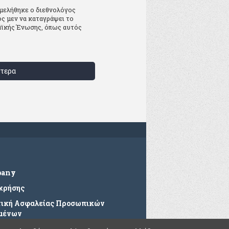
ιμελήθηκε ο διεθνολόγος
ς μεν να καταγράψει το
αϊκής Ένωσης, όπως αυτός
τερα
pany
 χρήσης
τική Ασφαλείας Προσωπικών
μένων
ές Ερωτήσεις