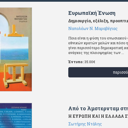
Ευρωπαϊκή Ένωση
Δημιουργία, εξέλιξη, προοπτι
Ναπολέων Ν. Μαραβέγιας
Ποια είναι η φύση του ενωσιακού
εθνικών κρατών μελών και πόσο 
γίνει περισσότερο δημοκρατική κα
ανάγκες της πλειοψηφίας των ...
Έντυπο:
35.00
€
περισσό
Από το Άμστερνταμ στ
Η ΕΥΡΩΠΗ ΚΑΙ Η ΕΛΛΑΔΑ 
Σωτήρης Ντάλης