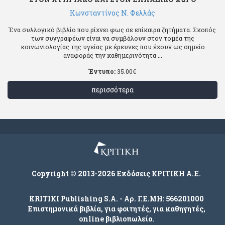
Κωνσταντίνος Ν. Φελλάς
Ένα συλλογικό βιβλίο που ρίχνει φως σε επίκαιρα ζητήματα. Σκοπός
των συγγραφέων είναι να συμβάλουν στον τομέα της
κοινωνιολογίας της υγείας με έρευνες που έχουν ως σημείο
αναφοράς την καθημερινότητα ...
Έντυπο:
35.00
€
περισσότερα
Copyright © 2013-2026 Εκδόσεις ΚΡΙΤΙΚΗ Α.Ε.
KRITIKI Publishing S.A. - Αρ. Γ.Ε.ΜΗ: 566201000
Επιστημονικά βιβλία, για φοιτητές, για καθηγητές,
online βιβλιοπωλείο.