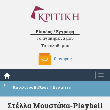
Είσοδος / Εγγραφή
Τα αγαπημένα μου
Το καλάθι μου
0 αγορές
Togg
navi
Κατάλογος βιβλίων
Ενότητες
Στέλλα Μουστάκα-Playbell