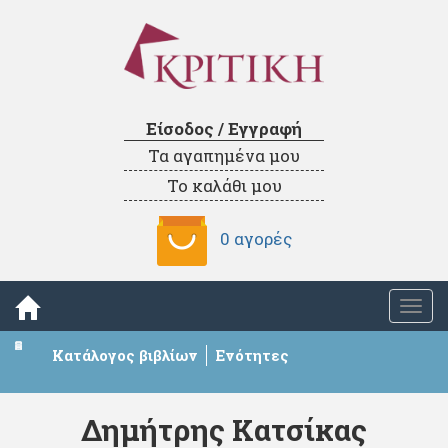
Είσοδος / Εγγραφή
Τα αγαπημένα μου
Το καλάθι μου
0 αγορές
Togg
navi
Κατάλογος βιβλίων
Ενότητες
Δημήτρης Κατσίκας