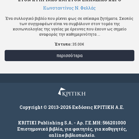
Κωνσταντίνος Ν. Φελλάς
Ένα συλλογικό βιβλίο που ρίχνει φως σε επίκαιρα ζητήματα. Σκοπός
των συγγραφέων είναι να συμβάλουν στον τομέα της
κοινωνιολογίας της υγείας με έρευνες που έχουν ως σημείο
αναφοράς την καθημερινότητα ...
Έντυπο:
35.00
€
περισσότερα
Copyright © 2013-2026 Εκδόσεις ΚΡΙΤΙΚΗ Α.Ε.
KRITIKI Publishing S.A. - Αρ. Γ.Ε.ΜΗ: 566201000
Επιστημονικά βιβλία, για φοιτητές, για καθηγητές,
online βιβλιοπωλείο.