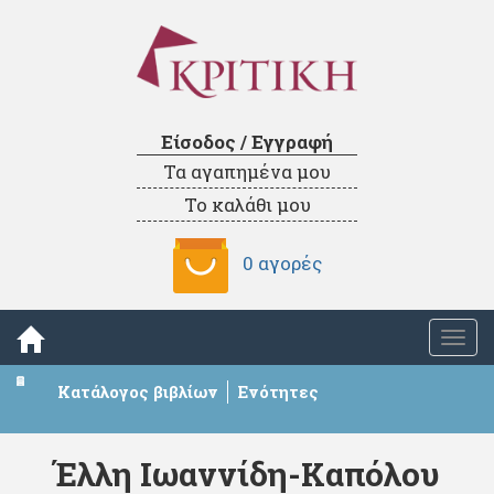
Είσοδος / Εγγραφή
Τα αγαπημένα μου
Το καλάθι μου
0 αγορές
Togg
navi
Κατάλογος βιβλίων
Ενότητες
Έλλη Ιωαννίδη-Καπόλου