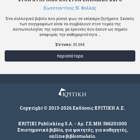
Κωνσταντίνος Ν. Φελλάς
Ένα συλλογικό βιβλίο που ρίχνει φως σε επίκαιρα ζητήματα. Σκοπός
των συγγραφέων είναι να συμβάλουν στον τομέα της
κοινωνιολογίας της υγείας με έρευνες που έχουν ως σημείο
αναφοράς την καθημερινότητα ...
Έντυπο:
35.00
€
περισσότερα
Copyright © 2013-2026 Εκδόσεις ΚΡΙΤΙΚΗ Α.Ε.
KRITIKI Publishing S.A. - Αρ. Γ.Ε.ΜΗ: 566201000
Επιστημονικά βιβλία, για φοιτητές, για καθηγητές,
online βιβλιοπωλείο.