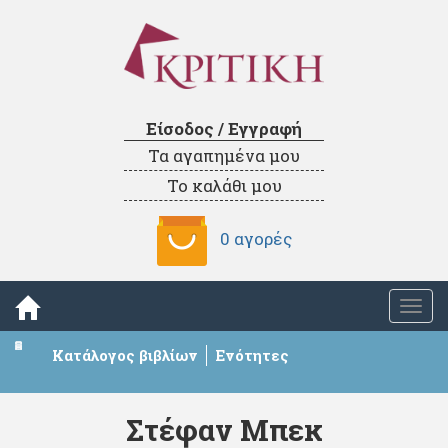
Είσοδος / Εγγραφή
Τα αγαπημένα μου
Το καλάθι μου
0 αγορές
Togg
navi
Κατάλογος βιβλίων
Ενότητες
Στέφαν Μπεκ