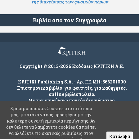
της διαχείρισης των φυσικών πόρων
Βιβλία από τον Συγγραφέα
Copyright © 2013-2026 Εκδόσεις ΚΡΙΤΙΚΗ Α.Ε.
KRITIKI Publishing S.A. - Αρ. Γ.Ε.ΜΗ: 566201000
Επιστημονικά βιβλία, για φοιτητές, για καθηγητές,
online βιβλιοπωλείο.
Με την επιφύλαξη παντός δικαιώματος.
Χρησιμοποιούμε Cookies στο ιστότοπο
μας, με στόχο να σας προσφέρουμε την
καλύτερη δυνατή εμπειρία περιήγησης. Αν
Company
δεν θέλετε να λαμβάνετε cookies θα πρέπει
Όροι χρήσης
να αλλάξετε τις σχετικές ρυθμίσεις στον
Κατάλαβα