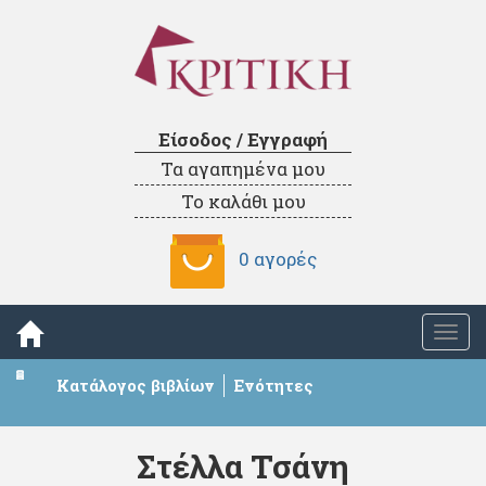
Είσοδος / Εγγραφή
Τα αγαπημένα μου
Το καλάθι μου
0 αγορές
Togg
navi
Κατάλογος βιβλίων
Ενότητες
Στέλλα Τσάνη