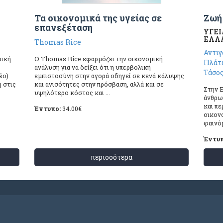
Τα οικονομικά της υγείας σε
Ζωή
επανεξέταση
ΥΓΕΙ
ΕΛΛΑ
Thomas Rice
Αντι
ρική
Ο Thomas Rice εφαρμόζει την οικονομική
Πλάτ
ανάλυση για να δείξει ότι η υπερβολική
Τάσο
έο)
εμπιστοσύνη στην αγορά οδηγεί σε κενά κάλυψης
 στις
και ανισότητες στην πρόσβαση, αλλά και σε
Στην Ε
υψηλότερο κόστος και ...
άνθρω
και πε
Έντυπο:
34.00
€
οικονο
φαινόμ
Έντυ
περισσότερα