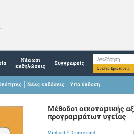
Νέα και
ρία
Συγγραφείς
εκδηλώσεις
Συχνές Ερωτήσεις
Ενότητες
Νέες εκδόσεις
Υπό έκδοση
Μέθοδοι οικονομικής α
προγραμμάτων υγείας
Michael F. Drummond