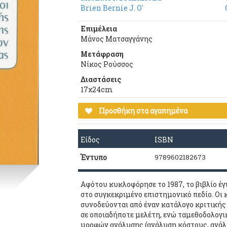
Brien Bernie J. O'
Επιμέλεια
Μάνος Ματσαγγάνης
Μετάφραση
Νίκος Ρούσσος
Διαστάσεις
17χ24cm
Προσθήκη στα αγαπημένα
Είδος
ISBN
Έντυπο
9789602182673
Αφότου κυκλοφόρησε το 1987, το βιβλίο έγ
στο συγκεκριμένο επιστημονικό πεδίο. Οι 
συνοδεύονται από έναν κατάλογο κριτικής
σε οποιαδήποτε μελέτη, ενώ ταμεθοδολογ
μορφών ανάλυσης (ανάλυση κόστους, ανά