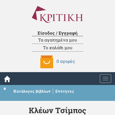
Είσοδος / Εγγραφή
Τα αγαπημένα μου
Το καλάθι μου
0 αγορές
Togg
navi
Κατάλογος βιβλίων
Ενότητες
Κλέων Τσίμπος