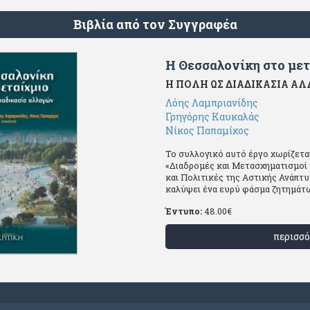
Βιβλία από τον Συγγραφέα
Η Θεσσαλονίκη στο με
Η ΠΟΛΗ ΩΣ ΔΙΑΔΙΚΑΣΙΑ Α
Λόης Λαμπριανίδης
Γρηγόρης Καυκαλάς
Νίκος Παπαμίχος
Το συλλογικό αυτό έργο χωρίζεται
«Διαδρομές και Μετασχηματισμοί 
και Πολιτικές της Αστικής Ανάπτυξ
καλύψει ένα ευρύ φάσμα ζητημάτων
Έντυπο:
48.00
€
περισσό