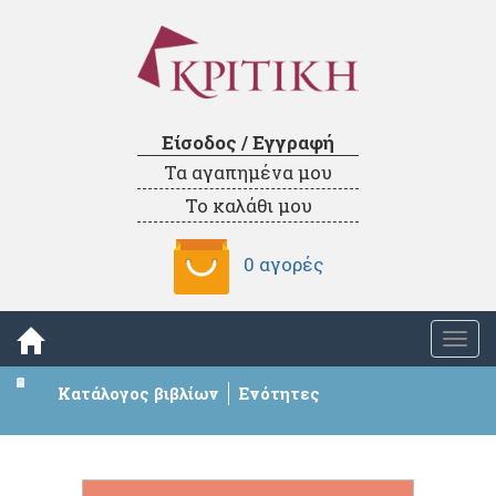
Είσοδος / Εγγραφή
Τα αγαπημένα μου
Το καλάθι μου
0 αγορές
Togg
navi
Κατάλογος βιβλίων
Ενότητες