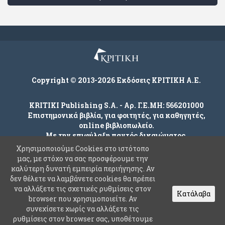
Copyright © 2013-2026 Εκδόσεις ΚΡΙΤΙΚΗ Α.Ε.
KRITIKI Publishing S.A. - Αρ. Γ.Ε.ΜΗ: 566201000
Επιστημονικά βιβλία, για φοιτητές, για καθηγητές,
online βιβλιοπωλείο.
Με την επιφύλαξη παντός δικαιώματος.
Χρησιμοποιούμε Cookies στο ιστότοπο
μας, με στόχο να σας προσφέρουμε την
καλύτερη δυνατή εμπειρία περιήγησης. Αν
Company
δεν θέλετε να λαμβάνετε cookies θα πρέπει
Όροι χρήσης
να αλλάξετε τις σχετικές ρυθμίσεις στον
Κατάλαβα
browser που χρησιμοποιείτε. Αν
Πολιτική Ασφαλείας Προσωπικών Δεδομένων
συνεχίσετε χωρίς να αλλάξετε τις
Συχνές Ερωτήσεις
ρυθμίσεις στον browser σας, υποθέτουμε