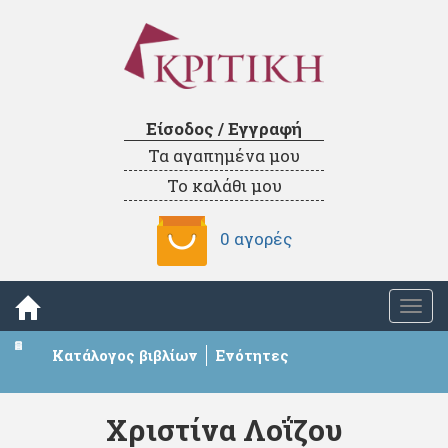
Είσοδος / Εγγραφή
Τα αγαπημένα μου
Το καλάθι μου
0 αγορές
Togg
navi
Κατάλογος βιβλίων
Ενότητες
Χριστίνα Λοΐζου