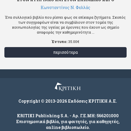
Κωνσταντίνος Ν. Φελλάς
Ένα συλλογικό βιβλίο που ρίχνει φως σε επίκαιρα ζητήματα. Σκοπός
των συγγραφέων είναι να συμβάλουν στον τομέα της
κοινωνιολογίας της υγείας με έρευνες που έχουν ως σημείο
αναφοράς την καθημερινότητα ...
Έντυπο:
35.00
€
περισσότερα
Copyright © 2013-2026 Εκδόσεις ΚΡΙΤΙΚΗ Α.Ε.
KRITIKI Publishing S.A. - Αρ. Γ.Ε.ΜΗ: 566201000
Επιστημονικά βιβλία, για φοιτητές, για καθηγητές,
online βιβλιοπωλείο.