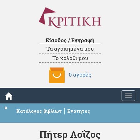
Είσοδος / Εγγραφή
Τα αγαπημένα μου
Το καλάθι μου
0 αγορές
Togg
navi
Κατάλογος βιβλίων
Ενότητες
Πήτερ Λοΐζος