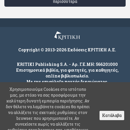
περισσότερα
Copyright © 2013-2026 Εκδόσεις ΚΡΙΤΙΚΗ Α.Ε.
KRITIKI Publishing S.A. - Αρ. Γ.Ε.ΜΗ: 566201000
Επιστημονικά βιβλία, για φοιτητές, για καθηγητές,
online βιβλιοπωλείο.
Με την επιφύλαξη παντός δικαιώματος.
Χρησιμοποιούμε Cookies στο ιστότοπο
μας, με στόχο να σας προσφέρουμε την
καλύτερη δυνατή εμπειρία περιήγησης. Αν
Company
δεν θέλετε να λαμβάνετε cookies θα πρέπει
Όροι χρήσης
να αλλάξετε τις σχετικές ρυθμίσεις στον
Κατάλαβα
browser που χρησιμοποιείτε. Αν
Πολιτική Ασφαλείας Προσωπικών Δεδομένων
συνεχίσετε χωρίς να αλλάξετε τις
Συχνές Ερωτήσεις
ρυθμίσεις στον browser σας, υποθέτουμε