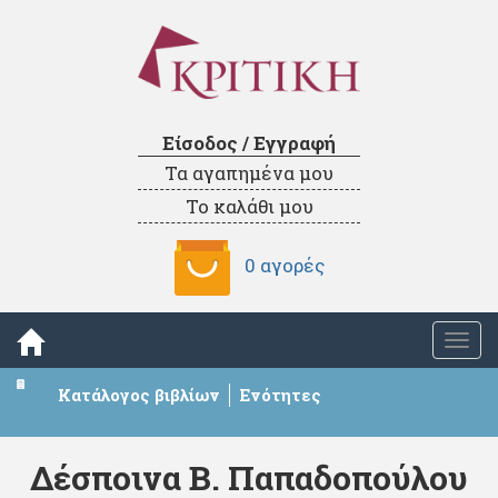
Είσοδος / Εγγραφή
Τα αγαπημένα μου
Το καλάθι μου
0 αγορές
Togg
navi
Κατάλογος βιβλίων
Ενότητες
Δέσποινα Β. Παπαδοπούλου