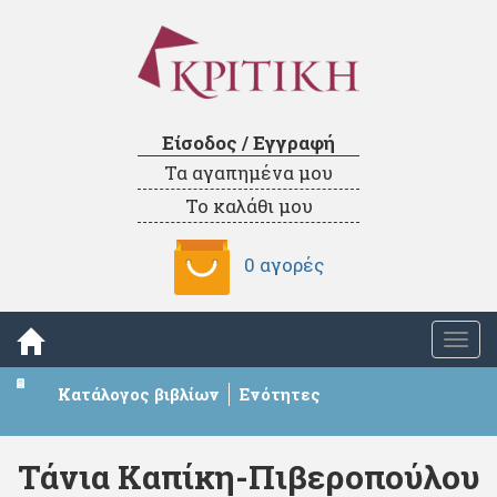
Είσοδος / Εγγραφή
Τα αγαπημένα μου
Το καλάθι μου
0 αγορές
Togg
navi
Κατάλογος βιβλίων
Ενότητες
Τάνια Καπίκη-Πιβεροπούλου